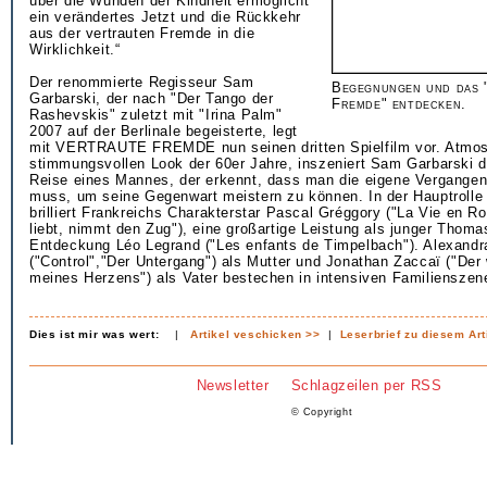
über die Wunden der Kindheit ermöglicht
ein verändertes Jetzt und die Rückkehr
aus der vertrauten Fremde in die
Wirklichkeit.“
Der renommierte Regisseur Sam
Begegnungen und das 
Garbarski, der nach "Der Tango der
Fremde" entdecken.
Rashevskis" zuletzt mit "Irina Palm"
2007 auf der Berlinale begeisterte, legt
mit VERTRAUTE FREMDE nun seinen dritten Spielfilm vor. Atmosp
stimmungsvollen Look der 60er Jahre, inszeniert Sam Garbarski d
Reise eines Mannes, der erkennt, dass man die eigene Vergangen
muss, um seine Gegenwart meistern zu können. In der Hauptrolle
brilliert Frankreichs Charakterstar Pascal Gréggory ("La Vie en R
liebt, nimmt den Zug"), eine großartige Leistung als junger Thomas 
Entdeckung Léo Legrand ("Les enfants de Timpelbach"). Alexandr
("Control","Der Untergang") als Mutter und Jonathan Zaccaï ("Der
meines Herzens") als Vater bestechen in intensiven Familienszen
Dies ist mir was wert:
|
Artikel veschicken >>
|
Leserbrief zu diesem Art
Newsletter
Schlagzeilen per RSS
© Copyright