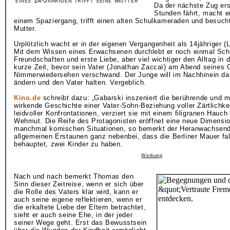
eines 14-Jährigen trifft seine Mutter
Da der nächste Zug ers
Stunden fährt, macht e
einem Spaziergang, trifft einen alten Schulkameraden und besuch
Mutter.
Urplötzlich wacht er in der eigenen Vergangenheit als 14jähriger (
Mit dem Wissen eines Erwachsenen durchlebt er noch einmal Sch
Freundschaften und erste Liebe, aber viel wichtiger den Alltag in d
kurze Zeit, bevor sein Vater (Jonathan Zaccaï) am Abend seines 
Nimmerwiedersehen verschwand. Der Junge will im Nachhinein da
ändern und den Vater halten. Vergeblich.
Kino.de
schreibt dazu: „Gabarski inszeniert die berührende und m
wirkende Geschichte einer Vater-Sohn-Beziehung voller Zärtlichkei
leidvoller Konfrontationen, verziert sie mit einem filigranen Hauc
Wehmut. Die Reife des Protagonisten eröffnet eine neue Dimensio
manchmal komischen Situationen, so bemerkt der Heranwachsen
allgemeinen Erstaunen ganz nebenbei, dass die Berliner Mauer fal
behauptet, zwei Kinder zu haben.
Werbung
Nach und nach bemerkt Thomas den
Sinn dieser Zeitreise, wenn er sich über
die Rolle des Vaters klar wird, kann er
auch seine eigene reflektieren, wenn er
die erkaltete Liebe der Eltern betrachtet,
sieht er auch seine Ehe, in der jeder
seiner Wege geht. Erst das Bewusstsein