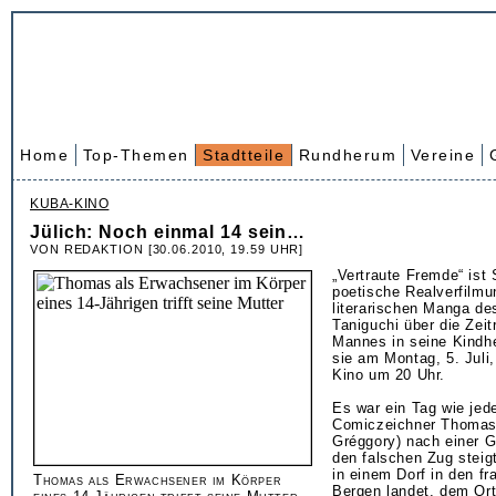
Home
Top-Themen
Stadtteile
Rundherum
Vereine
KUBA-KINO
Jülich: Noch einmal 14 sein…
VON REDAKTION [30.06.2010, 19.59 UHR]
„Vertraute Fremde“ ist
poetische Realverfilm
literarischen Manga de
Taniguchi über die Zeit
Mannes in seine Kindhe
sie am Montag, 5. Juli
Kino um 20 Uhr.
Es war ein Tag wie jed
Comiczeichner Thomas
Gréggory) nach einer G
den falschen Zug steigt
in einem Dorf in den f
Thomas als Erwachsener im Körper
Bergen landet, dem Ort