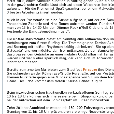
Horst Bilik, einem Airbrush-Künstler, in Auftrag geben. Auch ein 
in der gewünschten Größe lässt sich auf diese Weise von ihm kün
aufwerten. Für die Kleinen ist Spaß garantiert bei einem Malwettb
3 besten Arbeiten prämiert werden.
Auch in der Poststraße ist eine Bühne aufgebaut, auf der am Sam
Tanzschulen Zitadelle und Nina Romm auftreten werden. Für den 
man von 13 bis 14.30 Uhr den Dürener Rock'n'Roll-Club und ab 15
Festende die Band „Something music".
Die
untere Marktstraße
bietet am Sonntag eine Mitmachaktion und
Vorführungen zum Street Surfing. Die Trommelgruppe Tambor Ax
und Sonntag mit heißen Rhythmen kräftig „einheizen". Sie spiele
Batucada" und wer möchte, darf hier mittanzen. Zu den Sambarh
dazu passenden Getränke an einer mobilen Cocktailbar mit Terra
werden und wer´s eher sportlich mag, der kann sich im Torwandsc
jedermann messen.
Bereits zum zweiten Mal bieten zum Stadtfest
Friseure
ihre Diens
Sie schneiden an der Kölnstraße/Große Rurstraße, auf der Postst
Kleinen Rurstraße gegen eine Mindestspende von 5 Euro dem Na
Haare. Der Erlös kommt dem Verein "Kleine Hände" zugute.
Beim inzwischen schon traditionellen verkaufsoffenen Sonntag zu
13 bis 18 Uhr können sich Interessierte beim Shopping kundig ber
bei der Autoschau auf dem Schlossplatz im Flitzer Probesitzen.
Zehn Jülicher Autohändler werden mit 180 -200 Fahrzeugen vertre
Sonntag von 11 bis 18 Uhr präsentieren sie einige Neuvorstellunge