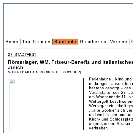
Home
Top-Themen
Stadtteile
Rundherum
Vereine
27. STADTFEST
Römerlager, WM, Friseur-Benefiz und italienisches 
Jülich
VON REDAKTION [08.06.2010, 08.09 UHR]
Ferienlaune , Kind und
mitbringen, ansonsten i
bestens gesorgt – das 
Veranstalter des 27. Jü
am Wochenende 11. bis
Wettergott beschwören
Werbegemeinschaft gewa
„Kalte Sophie“ sich ve
und wollen nun rund um
Kirch- und Schlossplatz
angrenzenden Straßen i
verbreiten.