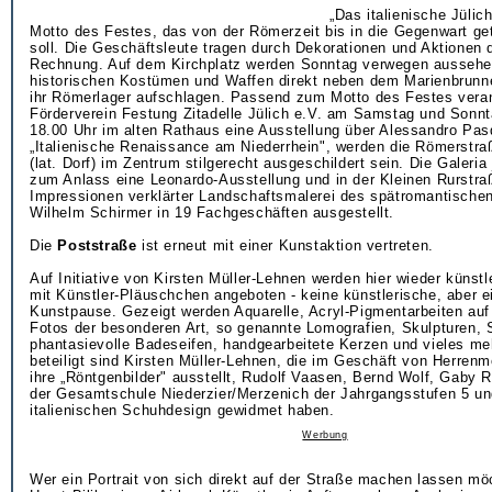
„Das italienische Jülic
Motto des Festes, das von der Römerzeit bis in die Gegenwart ge
soll. Die Geschäftsleute tragen durch Dekorationen und Aktionen
Rechnung. Auf dem Kirchplatz werden Sonntag verwegen ausseh
historischen Kostümen und Waffen direkt neben dem Marienbrunn
ihr Römerlager aufschlagen. Passend zum Motto des Festes veran
Förderverein Festung Zitadelle Jülich e.V. am Samstag und Sonnt
18.00 Uhr im alten Rathaus eine Ausstellung über Alessandro Pasq
„Italienische Renaissance am Niederrhein", werden die Römerstra
(lat. Dorf) im Zentrum stilgerecht ausgeschildert sein. Die Galeria
zum Anlass eine Leonardo-Ausstellung und in der Kleinen Rurstraß
Impressionen verklärter Landschaftsmalerei des spätromantische
Wilhelm Schirmer in 19 Fachgeschäften ausgestellt.
Die
Poststraße
ist erneut mit einer Kunstaktion vertreten.
Auf Initiative von Kirsten Müller-Lehnen werden hier wieder künst
mit Künstler-Pläuschchen angeboten - keine künstlerische, aber e
Kunstpause. Gezeigt werden Aquarelle, Acryl-Pigmentarbeiten auf
Fotos der besonderen Art, so genannte Lomografien, Skulpturen, S
phantasievolle Badeseifen, handgearbeitete Kerzen und vieles meh
beteiligt sind Kirsten Müller-Lehnen, die im Geschäft von Herre
ihre „Röntgenbilder" ausstellt, Rudolf Vaasen, Bernd Wolf, Gaby R
der Gesamtschule Niederzier/Merzenich der Jahrgangsstufen 5 un
italienischen Schuhdesign gewidmet haben.
Werbung
Wer ein Portrait von sich direkt auf der Straße machen lassen mö