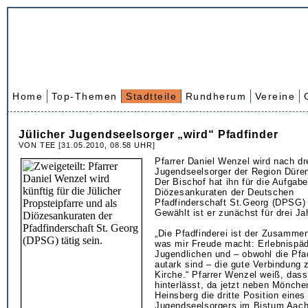
Home
Top-Themen
Stadtteile
Rundherum
Vereine
Jülicher Jugendseelsorger „wird“ Pfadfinder
VON TEE [31.05.2010, 08.58 UHR]
Pfarrer Daniel Wenzel wird nach dr
Jugendseelsorger der Region Düre
Der Bischof hat ihn für die Aufgabe
Diözesankuraten der Deutschen
Pfadfinderschaft St.Georg (DPSG) f
Gewählt ist er zunächst für drei Ja
„Die Pfadfinderei ist der Zusammen
was mir Freude macht: Erlebnispäd
Jugendlichen und – obwohl die Pfa
autark sind – die gute Verbindung 
Kirche.“ Pfarrer Wenzel weiß, dass
hinterlässt, da jetzt neben Mönch
Heinsberg die dritte Position eines
Jugendseelsorgers im Bistum Aache