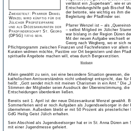
verlässt ein „Superteam“, wie er un
Entscheidungshilfe gab Bischof Mu
der betonte, wie wichtig es ihm di
Zweigeteilt: Pfarrer Daniel
Begleitung der Pfadfinder sei.
Wenzel wird künftig für die
Jülicher Propsteipfarre
Pfarrer Wenzel ist – als „Quereinst
und als Diözesankuraten der
– selbst Mitglied im Jülicher St
Pfadfinderschaft St. Georg
war bislang in der Region Düren de
(DPSG) tätig sein.
Mit der neuen Aufgabe wechselt er
Georg nach Wegberg, wo er sich 
Pflichtprogramm zwischen Finanzen und Fachreferaten vor allem 
Kuraten widmen möchte, Pastöre vor Ort begeistern und den Pfadf
spirituelle Angebote machen will, etwa durch Bergexerzitien.
Werbung
Allein gewählt zu sein, sei eine besondere Situation gewesen, die
katholischen Amtsverständnis nicht unbedingt entspricht, das für
heißt: „Gott sendet mich mit meinen Charismen in ein Amt.“ Die „J
Stimmen der Mitglieder seien Ausdruck der Übereinstimmung, die 
Entscheidungen überdenken ließen.
Bereits seit 1. April ist der neue Diözesankurat Wenzel gewählt. 
Sommerferien wird er noch Aufgaben als Jugendseelsorger in der
übernehmen. Außerdem bleibt er mit 50 Prozent als priesterlicher 
GdG Heilig Geist Jülich erhalten.
Sein Abschied als Jugendseelsorger hat er in St. Anna Düren am 
mit einer Jugendmesse gefeiert.