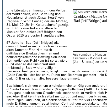
Werbung
Eine Literaturverfilmung um den Verlust
der Wirklichkeit, eine Befreiung und
Neuanfang ist auch „Crazy Heart“ von
Regisseur Scott Cooper, der am Montag,
31. Mai, 20 Uhr im Kulturbahnhof gezeigt
wird. Für seine Rolle als alternder
Musiker Bad erhielt Jeff Bridges den
Oscar 2010 als bester Hauptdarsteller.
57 Jahre ist Bad (Jeff Bridges) alt,
dennoch tourt er immer noch mit seinen
alten Nummer-Eins-Hits durch
drittklassige Bierkaschemmen und
Als verrückte Herzen
heruntergekommene Bowling-Schuppen.
Craddock (Maggie Gyl
Sein grölendes Publikum ist so alt wie er
(Jeff Bridges) aufeina
- und ebenso desillusioniert und
trinkfreudig. Bald wird er völlig in
Vergessenheit geraten sein, lediglich wenn er für seinen Proteg
(Colin Farrell) - der hat es zu Ruhm und Reichtum gebracht - ein 
darf, fühlt er sich an alte, bessere Tage erinnert.
Bad kämpft sich von einem alkoholumnebelten Gig zum anderen, b
in Santa Fe auf Jean Craddock (Maggie Gyllenhaal) trifft. Die Journ
Frau ganz nach seinem Geschmack, mehr noch, er verliebt sich H
sie. Aber Bad kennt sich selbst nur zu gut und macht der Frau un
Hoffnungen. Und Jean, alleinerziehende Mutter mit viel Lebenser
mehr Enttäuschungen, setzt keinen Cent auf den abgetakelten Mu