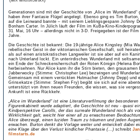
(Mia Wasiskowska)
Generationen sind mit der Geschichte von „Alice im Wunderland“
haben ihrer Fantasie Flügel angelegt. Ebenso ging es Tim Burton, 
auf die Leinwand bannte – mit seinem Lieblingsgespann Johnny 
Bonham Carter. In Jülich läuft der Film im KuBa-Kino-Kinderpog
31. Mai, 16 Uhr – allerdings nicht in 3-D. Freigegeben ist der Fil
Jahre.
Die Geschichte ist bekannt: Die 19-jährige Alice Kingsley (Mia W
rebellischer Geist in der viktorianischen Gesellschaft, soll heirate
als auf einen aristokratischen Langweiler ist sie aber auf ein Kan
nach Unterland lockt. Ein unterirdisches Wunderland mit seltsam
ein Ende der Schreckensherrschaft der Roten Königin (Helena Bo
herbeisehnen. Nur Alice kann ihr die Stirn bieten, den grausamen
Jabberwocky (Stimme: Christopher Lee) bezwingen und Wunderlan
Gemeinsam mit einem verrückten Hutmacher (Johnny Depp) und e
Grinsekatze (Stimme: Stephen Fry) begibt sie sich auf eine abente
unterstützt von ihren neuen Freunden, die wissen, was sie verges
Ankunft ist eine Rückkehr.
„Alice im Wunderland“ ist eine Literaturverfilmung der besonderen
Figurenkabinett wurde adaptiert, die Geschichte ist neu - quasi ei
Kindperspektive Carolls, der das surreale Wunderland noch als vo
Wirklichkeit galt, weicht hier einer all zu erwachsenen Beobachtu
Alice überzeugt, einen luziden Traum zu träumen und jeden Augen
erwachen. Burton denkt die Vorlage weiter und entwickelt dabei ei
eine Klage über den Verlust kindlicher Phantasie (…)
schreibt
Ja
filmstarts.de