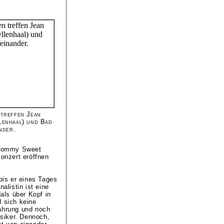
 treffen Jean
lenhaal) und Bad
nder.
é Tommy Sweet
Konzert eröffnen
is er eines Tages
alistin ist eine
als über Kopf in
d sich keine
fahrung und noch
siker. Dennoch,