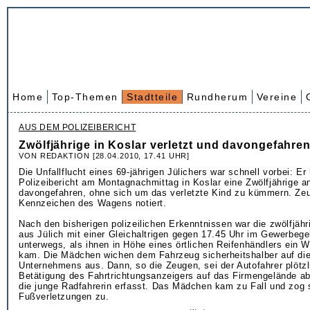
Home
Top-Themen
Stadtteile
Rundherum
Vereine
AUS DEM POLIZEIBERICHT
Zwölfjährige in Koslar verletzt und davongefahre
VON REDAKTION [28.04.2010, 17.41 UHR]
Die Unfallflucht eines 69-jährigen Jülichers war schnell vorbei: Er 
Polizeibericht am Montagnachmittag in Koslar eine Zwölfjährige a
davongefahren, ohne sich um das verletzte Kind zu kümmern. Ze
Kennzeichen des Wagens notiert.
Nach den bisherigen polizeilichen Erkenntnissen war die zwölfjähr
aus Jülich mit einer Gleichaltrigen gegen 17.45 Uhr im Gewerbegeb
unterwegs, als ihnen in Höhe eines örtlichen Reifenhändlers ein
kam. Die Mädchen wichen dem Fahrzeug sicherheitshalber auf die
Unternehmens aus. Dann, so die Zeugen, sei der Autofahrer plötz
Betätigung des Fahrtrichtungsanzeigers auf das Firmengelände 
die junge Radfahrerin erfasst. Das Mädchen kam zu Fall und zog 
Fußverletzungen zu.