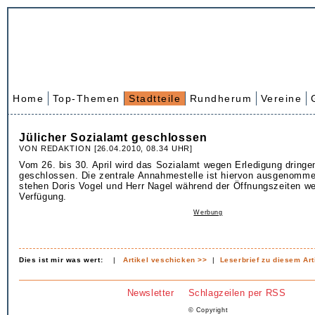
Home
Top-Themen
Stadtteile
Rundherum
Vereine
Jülicher Sozialamt geschlossen
VON REDAKTION [26.04.2010, 08.34 UHR]
Vom 26. bis 30. April wird das Sozialamt wegen Erledigung dringe
geschlossen. Die zentrale Annahmestelle ist hiervon ausgenomme
stehen Doris Vogel und Herr Nagel während der Öffnungszeiten wei
Verfügung.
Werbung
Dies ist mir was wert:
|
Artikel veschicken >>
|
Leserbrief zu diesem Art
Newsletter
Schlagzeilen per RSS
© Copyright