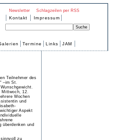
Newsletter
Schlagzeilen per RSS
Kontakt
Impressum
Galerien
Termine
Links
JAM
en Teilnehmer des
“ –im St.
m Wunschgewicht.
 Mittwoch, 12.
mehrere Wochen
ssistentin und
isabeth-
 wichtiger Aspekt
individuelle
fahrene
ng überdenken und
 sinnvoll zu