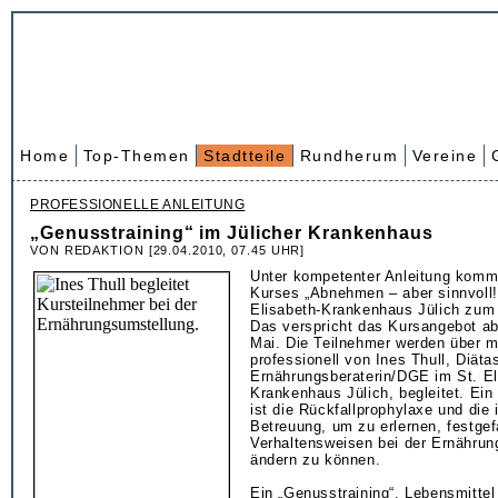
Home
Top-Themen
Stadtteile
Rundherum
Vereine
PROFESSIONELLE ANLEITUNG
„Genusstraining“ im Jülicher Krankenhaus
VON REDAKTION [29.04.2010, 07.45 UHR]
Unter kompetenter Anleitung komm
Kurses „Abnehmen – aber sinnvoll!
Elisabeth-Krankenhaus Jülich zu
Das verspricht das Kursangebot ab
Mai. Die Teilnehmer werden über 
professionell von Ines Thull, Diäta
Ernährungsberaterin/DGE im St. El
Krankenhaus Jülich, begleitet. Ein
ist die Rückfallprophylaxe und die 
Betreuung, um zu erlernen, festge
Verhaltensweisen bei der Ernähru
ändern zu können.
Ein „Genusstraining“, Lebensmittel