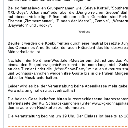
Bei so fantasievollen Gruppennamen wie „Stieve Köttel“,“Souther
XXL-Boys“, „Charisma“ oder aber die „Die glorreichen Sieben“ dür
auf ebenso vielseitige Präsentationen hoffen. Gemeldet sind Per
Themen „Zimmermänner“, “Piraten der Meere“, „Zombie“, „Western
„Baywatch“ und „Rocky“.
Werbung
Beurteilt werden die Konkurrenten durch eine neutral besetzte Jur
des Obmannes Arno Schatz, der auch Präsident des Bundesverb
Männerballette ist.
Nachdem der Nordrhein-Westfalen-Meister ermittelt ist und das P
einmal den Siegertanz genießen konnte, ist noch lange nicht Sch
an das Turnier findet die „After-Show-Party“ mit allen Akteuren st
und Schnapskännchen werden ihre Gäste bis in die frühen Morge
aktueller Musik unterhalten.
Leider wird es bei der Veranstaltung keine Abendkasse mehr gebe
Veranstaltung nahezu ausverkauft ist.
Die beiden Gesellschaften bitten kurzentschlossene Interessenten
Internetseite der KG Schnapskännchen (unter www.kg-schnapska
den Erwerb von Restkarten zu informieren.
Die Veranstaltung beginnt um 19 Uhr. Der Einlass ist bereits ab 18