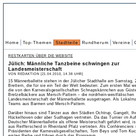
Home
Top-Themen
Stadtteile
Rundherum
Vereine
RESTKARTEN ÜBER DIE WEBSITE
Jülich: Männliche Tanzbeine schwingen zur
Landesmeisterschaft
VON REDAKTION [21.04.2010, 14.38 UHR]
15 Männerballette stehen in der Jülicher Stadthalle am Samstag, 2
Brettern, die für sie ein Teil der Welt bedeuten: Zum ersten Mal w
die von den Karnevalsgesellschaften Schnapskännchen aus Güst
Bretzelbäckere aus Mersch-Pattern – die nordrhein-westfälischen
Landesmeisterschaft der Männerballette ausgetragen. Als Lokalma
Teams aus Barmen und Mersch-Pattern.
Darüber hinaus sind Tänzer aus den Städten Ochtrup, Gangelt, Ihn
Hückelhoven oder aber Sudhagen vertreten. Da das Turnier im Au
Deutscher Männerballette als offene Meisterschaft geführt wird, i
aus Reifferscheid in Rheinland Pfalz vertreten. Als Conférenciers 
Präsidenten der Karnevalsgesellschaften, Tom Beys und Tom Kuck
ersten Reihe und führen durch das Programm.