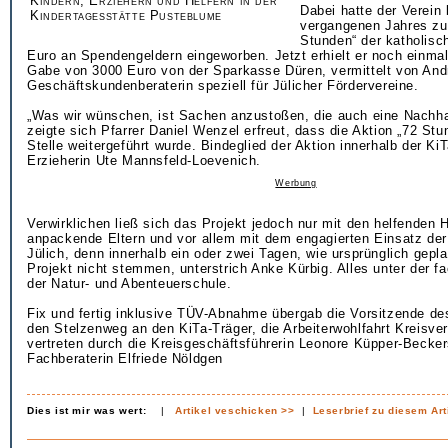
Kindern, Erziehern und Helfern in der
Dabei hatte der Verein 
Kindertagesstätte Pusteblume
vergangenen Jahres zu
Stunden“ der katholisc
Euro an Spendengeldern eingeworben. Jetzt erhielt er noch einma
Gabe von 3000 Euro von der Sparkasse Düren, vermittelt von An
Geschäftskundenberaterin speziell für Jülicher Fördervereine.
„Was wir wünschen, ist Sachen anzustoßen, die auch eine Nachhal
zeigte sich Pfarrer Daniel Wenzel erfreut, dass die Aktion „72 Stu
Stelle weitergeführt wurde. Bindeglied der Aktion innerhalb der Ki
Erzieherin Ute Mannsfeld-Loevenich.
Werbung
Verwirklichen ließ sich das Projekt jedoch nur mit den helfenden 
anpackende Eltern und vor allem mit dem engagierten Einsatz de
Jülich, denn innerhalb ein oder zwei Tagen, wie ursprünglich gepla
Projekt nicht stemmen, unterstrich Anke Kürbig. Alles unter der fa
der Natur- und Abenteuerschule.
Fix und fertig inklusive TÜV-Abnahme übergab die Vorsitzende de
den Stelzenweg an den KiTa-Träger, die Arbeiterwohlfahrt Kreisve
vertreten durch die Kreisgeschäftsführerin Leonore Küpper-Becker
Fachberaterin Elfriede Nöldgen
Dies ist mir was wert:
|
Artikel veschicken >>
|
Leserbrief zu diesem Art