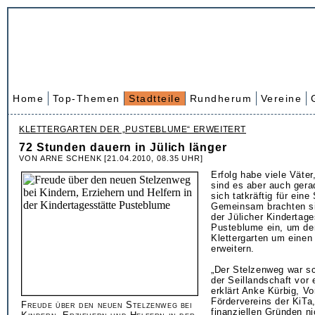
Home
Top-Themen
Stadtteile
Rundherum
Vereine
KLETTERGARTEN DER „PUSTEBLUME“ ERWEITERT
72 Stunden dauern in Jülich länger
VON ARNE SCHENK [21.04.2010, 08.35 UHR]
Erfolg habe viele Väter
sind es aber auch gerad
sich tatkräftig für ein
Gemeinsam brachten sic
der Jülicher Kindertage
Pusteblume ein, um de
Klettergarten um einen
erweitern.
„Der Stelzenweg war s
der Seillandschaft vor 
erklärt Anke Kürbig, V
Fördervereins der KiTa,
Freude über den neuen Stelzenweg bei
finanziellen Gründen n