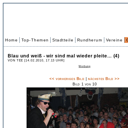
Home
Top-Themen
Stadtteile
Rundherum
Vereine
Blau und weiß - wir sind mal wieder pleite… (4)
VON TEE [14.02.2010, 17.13 UHR]
Werbung
<< vorheriges Bild
|
nächstes Bild >>
Bild 1 von 10