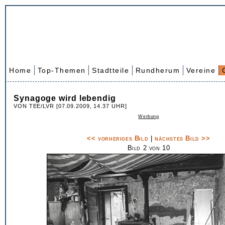
Home
Top-Themen
Stadtteile
Rundherum
Vereine
Synagoge wird lebendig
VON TEE/LVR [07.09.2009, 14.37 UHR]
Werbung
<< vorheriges Bild
|
nächstes Bild >>
Bild 2 von 10