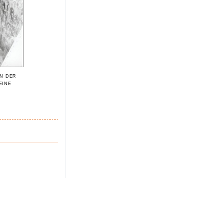
n der
eine