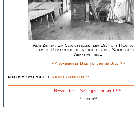
Alte Zeiten: Ein Schausteller, der 1934 das Haus vo
Familie Ullmann kaufte, richtete in der Synagoge s
Werkstatt ein…
<< vorheriges Bild
|
nächstes Bild >>
Dies ist mir was wert:
|
Galerie veschicken >>
Newsletter
Schlagzeilen per RSS
© Copyright