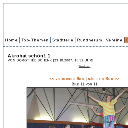
Home
Top-Themen
Stadtteile
Rundherum
Vereine
Akrobat schön!, 1
VON DOROTHÉE SCHENK [23.10.2007, 18.52 UHR]
Werbung
<< vorheriges Bild
|
nächstes Bild >>
Bild 11 von 11