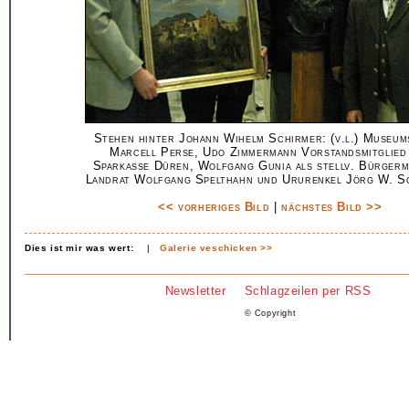
Stehen hinter Johann Wihelm Schirmer: (v.l.) Museum
Marcell Perse, Udo Zimmermann Vorstandsmitglied
Sparkasse Düren, Wolfgang Gunia als stellv. Bürgerm
Landrat Wolfgang Spelthahn und Ururenkel Jörg W. S
<< vorheriges Bild
|
nächstes Bild >>
Dies ist mir was wert:
|
Galerie veschicken >>
Newsletter
Schlagzeilen per RSS
© Copyright