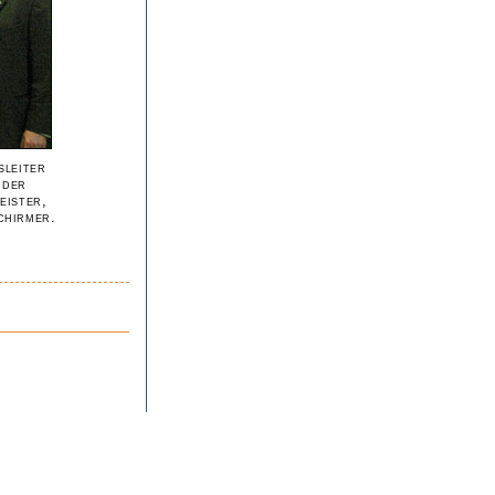
sleiter
 der
eister,
chirmer.