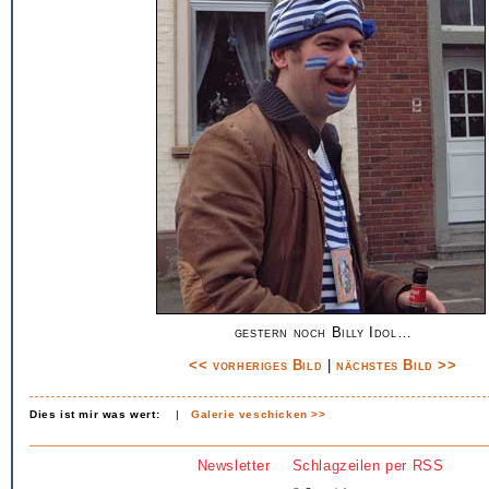
gestern noch Billy Idol…
<< vorheriges Bild
|
nächstes Bild >>
Dies ist mir was wert:
|
Galerie veschicken >>
Newsletter
Schlagzeilen per RSS