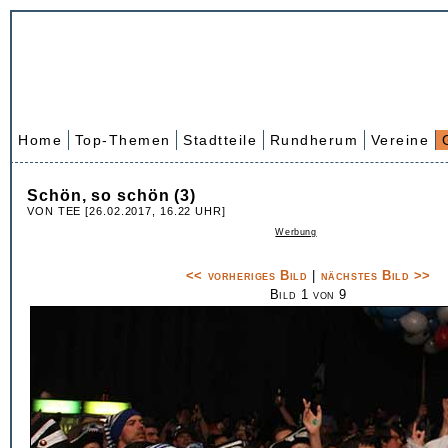
Home
Top-Themen
Stadtteile
Rundherum
Vereine
Schön, so schön (3)
VON TEE [26.02.2017, 16.22 UHR]
Werbung
<< vorheriges Bild
|
nächstes Bild >>
Bild 1 von 9