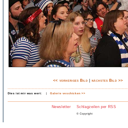
<< vorheriges Bild
|
nächstes Bild >>
Dies ist mir was wert:
|
Galerie veschicken >>
Newsletter
Schlagzeilen per RSS
© Copyright