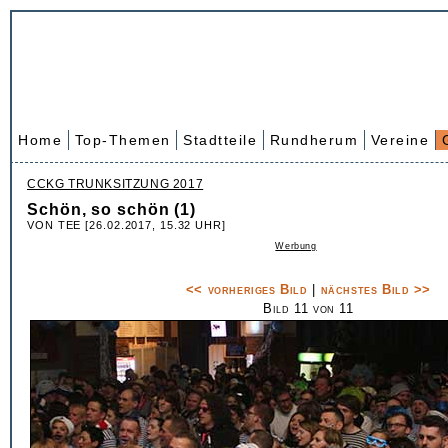
Home
Top-Themen
Stadtteile
Rundherum
Vereine
CCKG TRUNKSITZUNG 2017
Schön, so schön (1)
VON TEE [26.02.2017, 15.32 UHR]
Werbung
<< vorheriges Bild
|
nächstes Bild >>
Bild 11 von 11