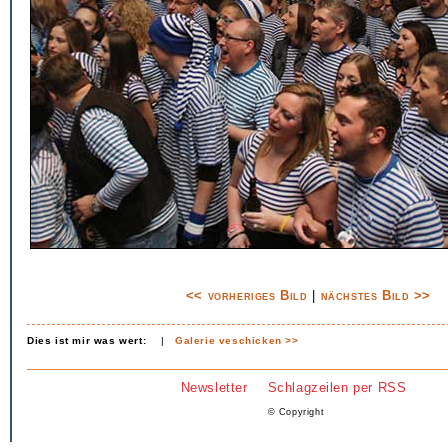
<< vorheriges Bild
|
nächstes Bild >>
Dies ist mir was wert:
|
Galerie veschicken >>
Newsletter
Schlagzeilen per RSS
© Copyright