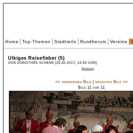
Home
Top-Themen
Stadtteile
Rundherum
Vereine
Ulkiges Reisefieber (5)
VON DOROTHÉE SCHENK [20.02.2017, 12.28 UHR]
Werbung
<< vorheriges Bild
|
nächstes Bild >>
Bild 11 von 11