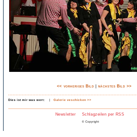
<< vorheriges Bild
|
nächstes Bild >>
Dies ist mir was wert:
|
Galerie veschicken >>
Newsletter
Schlagzeilen per RSS
© Copyright