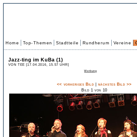
Home
Top-Themen
Stadtteile
Rundherum
Vereine
Jazz-ting im KuBa (1)
VON TEE [17.04.2016, 15.57 UHR]
Werbung
<< vorheriges Bild
|
nächstes Bild >>
Bild 1 von 10