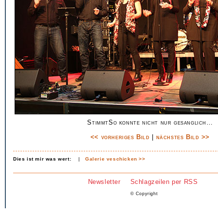
StimmtSo konnte nicht nur gesanglich…
<< vorheriges Bild
|
nächstes Bild >>
Dies ist mir was wert:
|
Galerie veschicken >>
Newsletter
Schlagzeilen per RSS
© Copyright