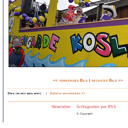
<< vorheriges Bild
|
nächstes Bild >>
Dies ist mir was wert:
|
Galerie veschicken >>
Newsletter
Schlagzeilen per RSS
© Copyright