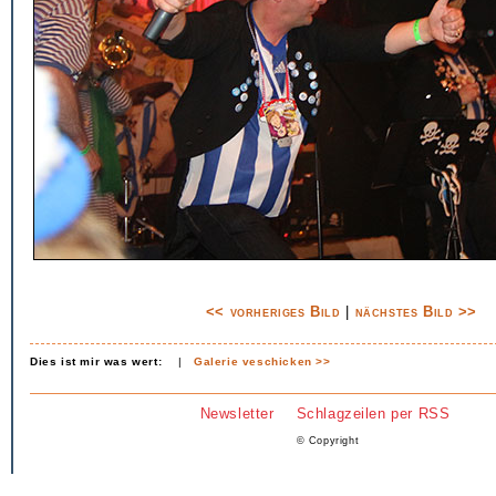
<< vorheriges Bild
|
nächstes Bild >>
Dies ist mir was wert:
|
Galerie veschicken >>
Newsletter
Schlagzeilen per RSS
© Copyright