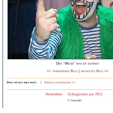
Der "Weiß" was er schreit
<< vorheriges Bild
|
nächstes Bild >>
Dies ist mir was wert:
|
Galerie veschicken >>
Newsletter
Schlagzeilen per RSS
© Copyright