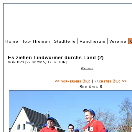
Home
Top-Themen
Stadtteile
Rundherum
Vereine
Es ziehen Lindwürmer durchs Land (2)
VON BRS [22.02.2015, 17.37 UHR]
Werbung
<< vorheriges Bild
|
nächstes Bild >>
Bild 4 von 8