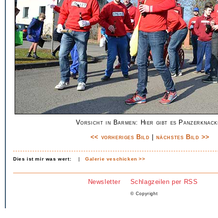
Vorsicht in Barmen: Hier gibt es Panzerknac
<< vorheriges Bild
|
nächstes Bild >>
Dies ist mir was wert:
|
Galerie veschicken >>
Newsletter
Schlagzeilen per RSS
© Copyright