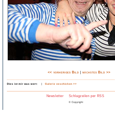
<< vorheriges Bild
|
nächstes Bild >>
Dies ist mir was wert:
|
Galerie veschicken >>
Newsletter
Schlagzeilen per RSS
© Copyright