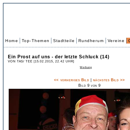
Home
Top-Themen
Stadtteile
Rundherum
Vereine
Ein Prost auf uns - der letzte Schluck (14)
VON TAS/ TEE [15.02.2015, 22.42 UHR]
Werbung
<< vorheriges Bild
|
nächstes Bild >>
Bild 9 von 9