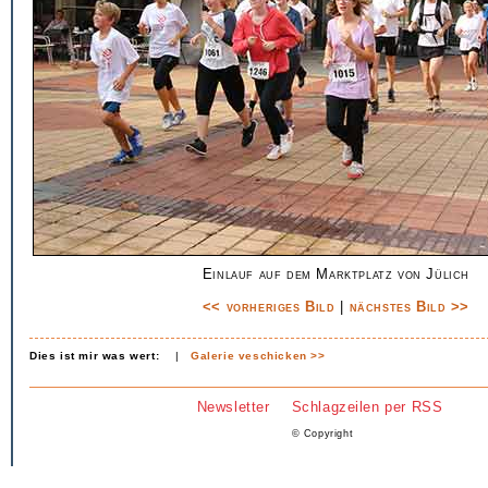
Einlauf auf dem Marktplatz von Jülich
<< vorheriges Bild
|
nächstes Bild >>
Dies ist mir was wert:
|
Galerie veschicken >>
Newsletter
Schlagzeilen per RSS
© Copyright