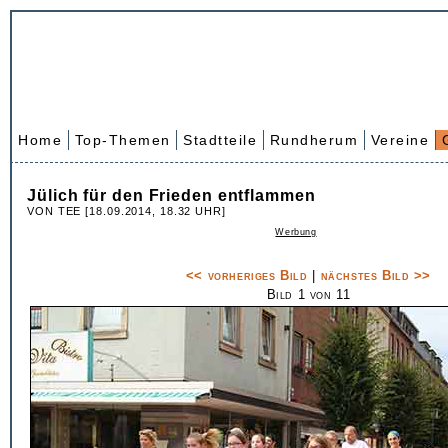
Home
Top-Themen
Stadtteile
Rundherum
Vereine
Jülich für den Frieden entflammen
VON TEE [18.09.2014, 18.32 UHR]
Werbung
<< vorheriges Bild
|
nächstes Bild >>
Bild 1 von 11