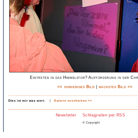
Eintreten in das Himmelstor? Aufforderung in der Chr
<< vorheriges Bild
|
nächstes Bild >>
Dies ist mir was wert:
|
Galerie veschicken >>
Newsletter
Schlagzeilen per RSS
© Copyright