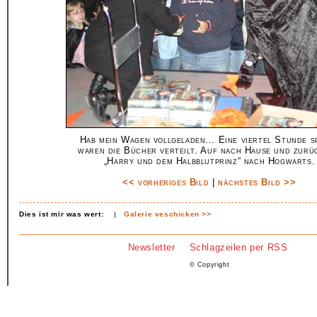
Hab mein Wagen vollgeladen… Eine viertel Stunde s
waren die Bücher verteilt. Auf nach Hause und zurü
„Harry und dem Halbblutprinz“ nach Hogwarts.
<< vorheriges Bild
|
nächstes Bild >>
Dies ist mir was wert:
|
Galerie veschicken >>
Newsletter
Schlagzeilen per RSS
© Copyright