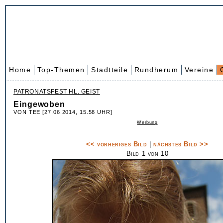
Home
Top-Themen
Stadtteile
Rundherum
Vereine
PATRONATSFEST HL. GEIST
Eingewoben
VON TEE [27.06.2014, 15.58 UHR]
Werbung
<< vorheriges Bild
|
nächstes Bild >>
Bild 1 von 10