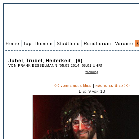
Home
Top-Themen
Stadtteile
Rundherum
Vereine
Jubel, Trubel, Heiterkeit…(6)
VON FRANK BESSELMANN [05.03.2014, 08.01 UHR]
Werbung
<< vorheriges Bild
|
nächstes Bild >>
Bild 9 von 10