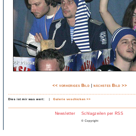
<< vorheriges Bild
|
nächstes Bild >>
Dies ist mir was wert:
|
Galerie veschicken >>
Newsletter
Schlagzeilen per RSS
© Copyright