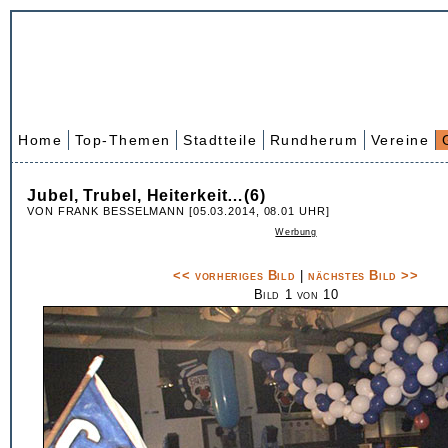
Home
Top-Themen
Stadtteile
Rundherum
Vereine
Jubel, Trubel, Heiterkeit…(6)
VON FRANK BESSELMANN [05.03.2014, 08.01 UHR]
Werbung
<< vorheriges Bild
|
nächstes Bild >>
Bild 1 von 10