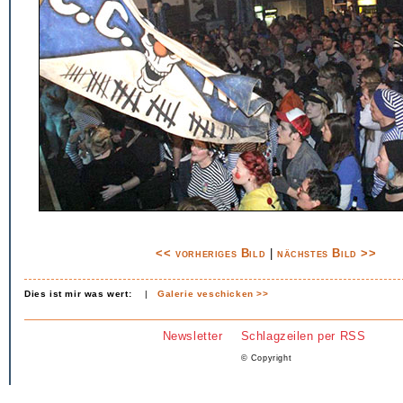
<< vorheriges Bild
|
nächstes Bild >>
Dies ist mir was wert:
|
Galerie veschicken >>
Newsletter
Schlagzeilen per RSS
© Copyright