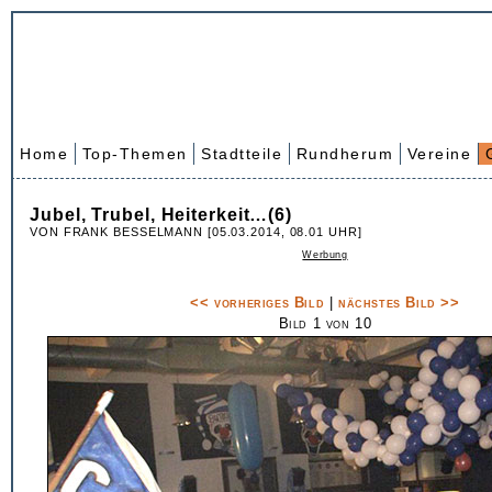
Home
Top-Themen
Stadtteile
Rundherum
Vereine
Jubel, Trubel, Heiterkeit…(6)
VON FRANK BESSELMANN [05.03.2014, 08.01 UHR]
Werbung
<< vorheriges Bild
|
nächstes Bild >>
Bild 1 von 10