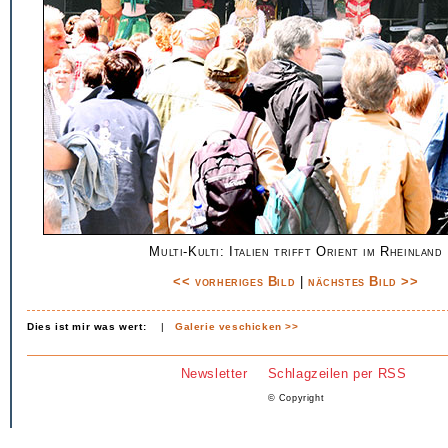
Multi-Kulti: Italien trifft Orient im Rheinland
<< vorheriges Bild
|
nächstes Bild >>
Dies ist mir was wert:
|
Galerie veschicken >>
Newsletter
Schlagzeilen per RSS
© Copyright