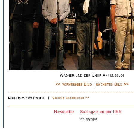
Wagner und der Chor Ahnungslos
<< vorheriges Bild
|
nächstes Bild >>
Dies ist mir was wert:
|
Galerie veschicken >>
Newsletter
Schlagzeilen per RSS
© Copyright