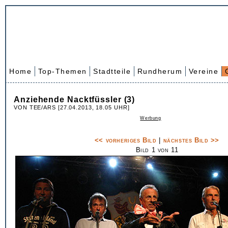
Home
Top-Themen
Stadtteile
Rundherum
Vereine
Anziehende Nacktfüssler (3)
VON TEE/ARS [27.04.2013, 18.05 UHR]
Werbung
<< vorheriges Bild
|
nächstes Bild >>
Bild 1 von 11