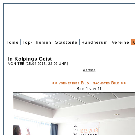
Home
Top-Themen
Stadtteile
Rundherum
Vereine
In Kolpings Geist
VON TEE [25.04.2013, 22.09 UHR]
Werbung
<< vorheriges Bild
|
nächstes Bild >>
Bild 1 von 11