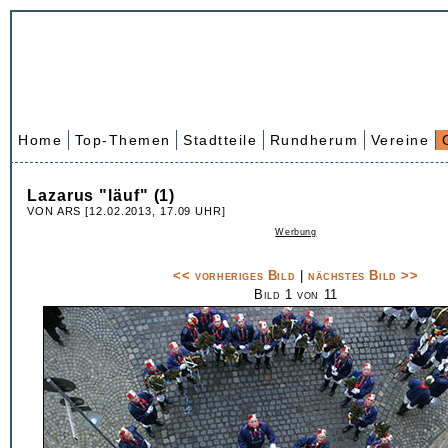
Home
Top-Themen
Stadtteile
Rundherum
Vereine
Lazarus "läuf" (1)
VON ARS [12.02.2013, 17.09 UHR]
Werbung
<< vorheriges Bild
|
nächstes Bild >>
Bild 1 von 11