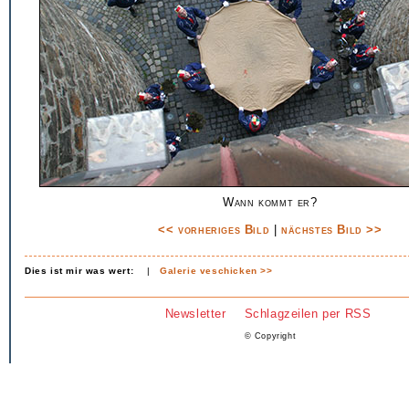
Wann kommt er?
<< vorheriges Bild
|
nächstes Bild >>
Dies ist mir was wert:
|
Galerie veschicken >>
Newsletter
Schlagzeilen per RSS
© Copyright