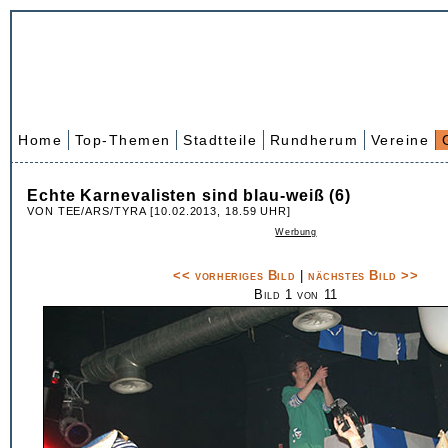
Home
Top-Themen
Stadtteile
Rundherum
Vereine
Echte Karnevalisten sind blau-weiß (6)
VON TEE/ARS/TYRA [10.02.2013, 18.59 UHR]
Werbung
<< vorheriges Bild
|
nächstes Bild >>
Bild 1 von 11