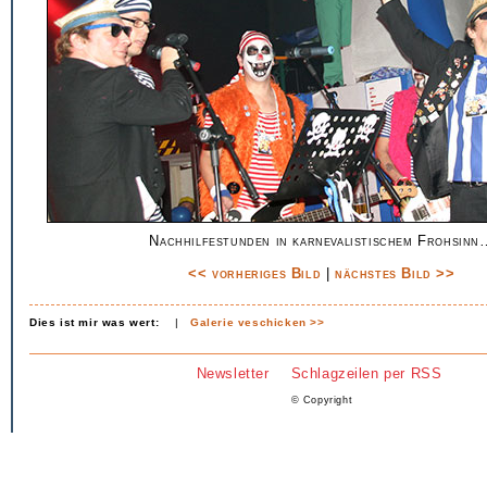
Nachhilfestunden in karnevalistischem Frohsinn
<< vorheriges Bild
|
nächstes Bild >>
Dies ist mir was wert:
|
Galerie veschicken >>
Newsletter
Schlagzeilen per RSS
© Copyright