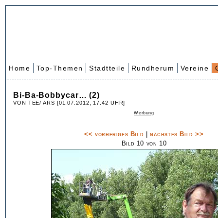
Home
Top-Themen
Stadtteile
Rundherum
Vereine
Bi-Ba-Bobbycar… (2)
VON TEE/ ARS [01.07.2012, 17.42 UHR]
Werbung
<< vorheriges Bild
|
nächstes Bild >>
Bild 10 von 10