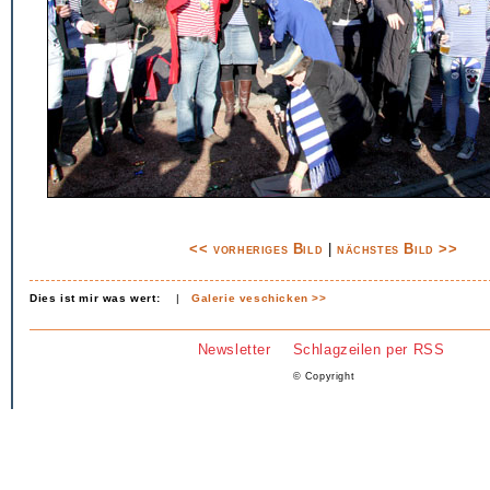
<< vorheriges Bild
|
nächstes Bild >>
Dies ist mir was wert:
|
Galerie veschicken >>
Newsletter
Schlagzeilen per RSS
© Copyright