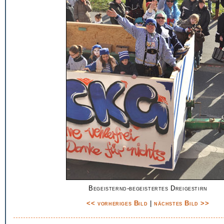
Begeisternd-begeistertes Dreigestirn
<< vorheriges Bild
|
nächstes Bild >>