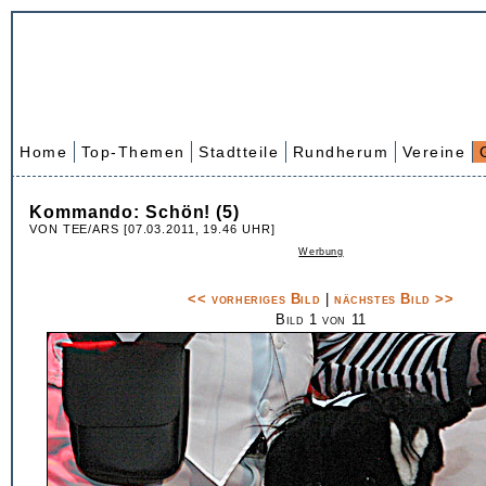
Home
Top-Themen
Stadtteile
Rundherum
Vereine
Kommando: Schön! (5)
VON TEE/ARS [07.03.2011, 19.46 UHR]
Werbung
<< vorheriges Bild
|
nächstes Bild >>
Bild 1 von 11