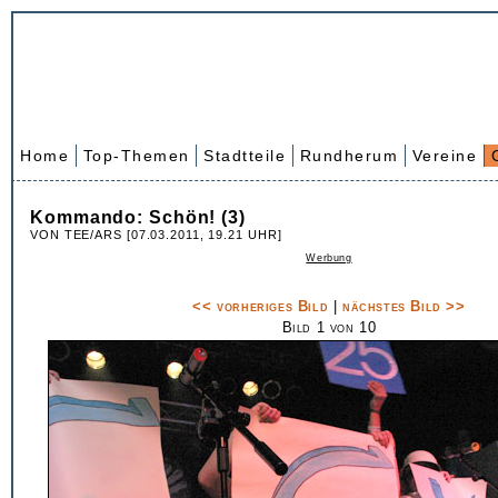
Home
Top-Themen
Stadtteile
Rundherum
Vereine
Kommando: Schön! (3)
VON TEE/ARS [07.03.2011, 19.21 UHR]
Werbung
<< vorheriges Bild
|
nächstes Bild >>
Bild 1 von 10